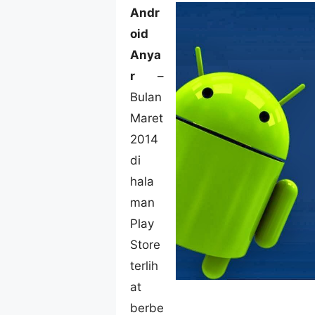
Andr
oid
Anya
r
–
Bulan
Maret
2014
di
hala
man
Play
Store
terlih
at
berbe