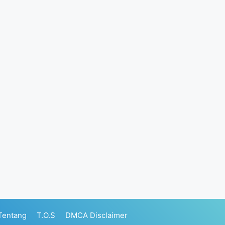
Tentang
T.O.S
DMCA Disclaimer