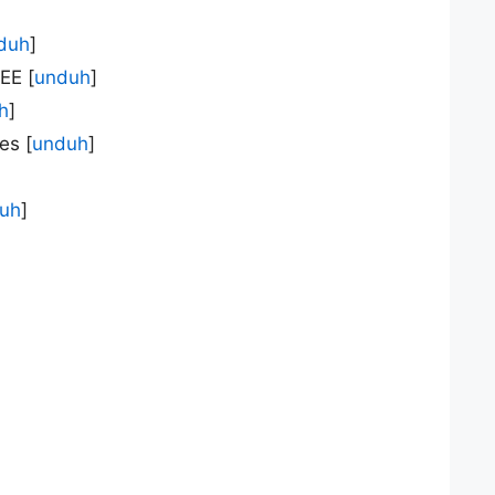
duh
]
EE [
unduh
]
h
]
es [
unduh
]
uh
]