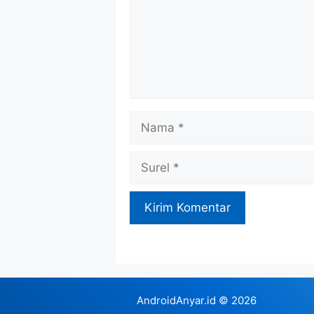
Nama
Surel
AndroidAnyar.id
© 2026