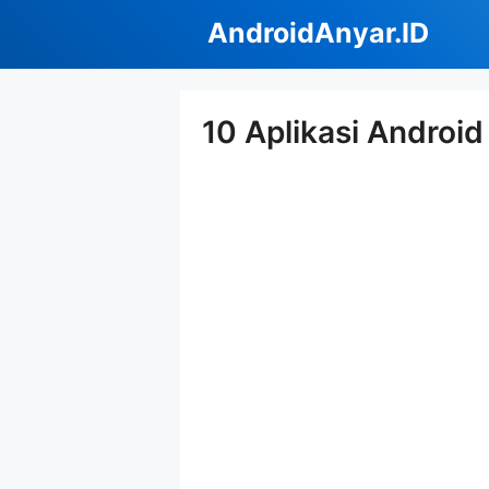
Langsung
AndroidAnyar.ID
ke
isi
10 Aplikasi Android