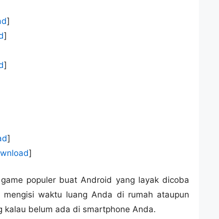
ad
]
d
]
d
]
ad
]
wnload
]
0 game populer buat Android yang layak dicoba
t mengisi waktu luang Anda di rumah ataupun
g kalau belum ada di smartphone Anda.