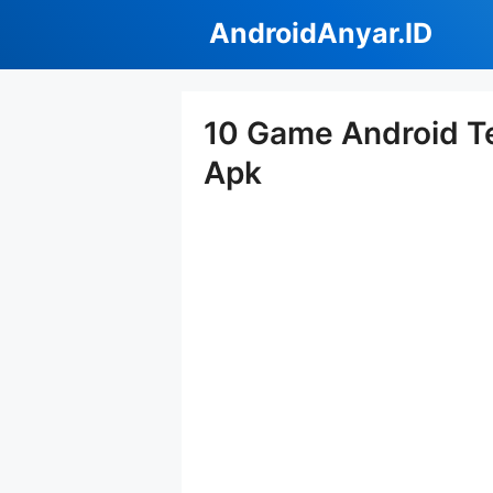
Langsung
AndroidAnyar.ID
ke
isi
10 Game Android Te
Apk