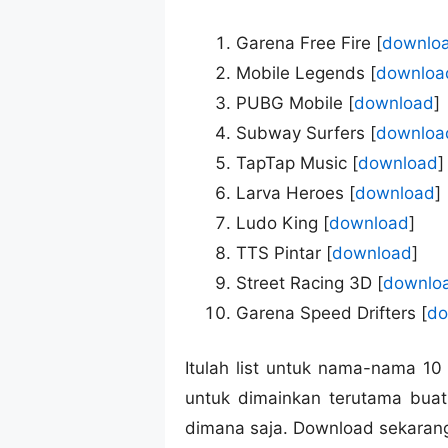
Garena Free Fire [
downlo
Mobile Legends [
downloa
PUBG Mobile [
download
]
Subway Surfers [
downloa
TapTap Music [
download
]
Larva Heroes [
download
]
Ludo King [
download
]
TTS Pintar [
download
]
Street Racing 3D [
downlo
Garena Speed Drifters [
do
Itulah list untuk nama-nama 1
untuk dimainkan terutama bua
dimana saja. Download sekaran