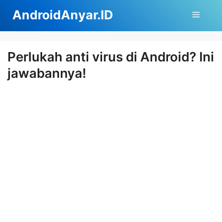
Langsung
AndroidAnyar.ID
Menu
ke
isi
Perlukah anti virus di Android? Ini
jawabannya!