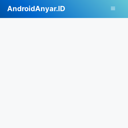
Langsung
AndroidAnyar.ID
Menu
ke
isi