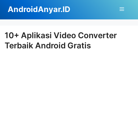
Langsung
AndroidAnyar.ID
Menu
ke
isi
10+ Aplikasi Video Converter
Terbaik Android Gratis