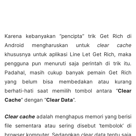
Karena kebanyakan “pencipta” trik Get Rich di
Android mengharuskan untuk
clear cache
khususnya untuk aplikasi Line Let Get Rich, maka
pengguna pun menuruti saja perintah di trik itu.
Padahal, masih cukup banyak pemain Get Rich
yang belum bisa membedakan atau kurang
berhati-hati saat memilih tombol antara “
Clear
Cache
” dengan “
Clear Data
“.
Clear cache
adalah menghapus memori yang berisi
file sementara atau sering disebut ‘tembolok’ di
browser komputer. Sedangkan
clear data
tentu saja