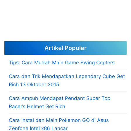
Artikel Populer
Tips: Cara Mudah Main Game Swing Copters
Cara dan Trik Mendapatkan Legendary Cube Get
Rich 13 Oktober 2015
Cara Ampuh Mendapat Pendant Super Top
Racer’s Helmet Get Rich
Cara Instal dan Main Pokemon GO di Asus
Zenfone Intel x86 Lancar