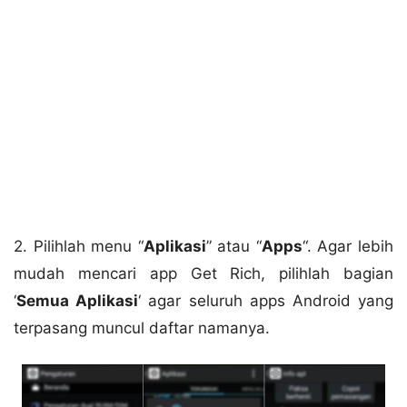
2. Pilihlah menu “
Aplikasi
” atau “
Apps
“. Agar lebih
mudah mencari app Get Rich, pilihlah bagian
‘
Semua Aplikasi
‘ agar seluruh apps Android yang
terpasang muncul daftar namanya.