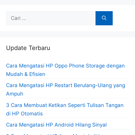
Cari
untuk:
Update Terbaru
Cara Mengatasi HP Oppo Phone Storage dengan
Mudah & Efisien
Cara Mengatasi HP Restart Berulang-Ulang yang
Ampuh
3 Cara Membuat Ketikan Seperti Tulisan Tangan
di HP Otomatis
Cara Mengatasi HP Android Hilang Sinyal