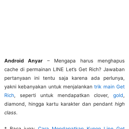
Android Anyar
– Mengapa harus menghapus
cache di permainan LINE Let’s Get Rich? Jawaban
pertanyaan ini tentu saja karena ada perlunya,
yakni kebanyakan untuk menjalankan
trik main Get
Rich
, seperti untuk mendapatkan clover,
gold
,
diamond, hingga kartu karakter dan pendant
high
class
.
* Baca juga:
Cara Mendapatkan Kupon Line Get