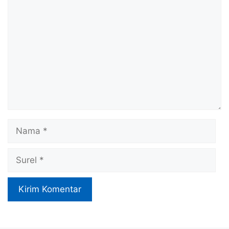
Komentar
Nama
Surel