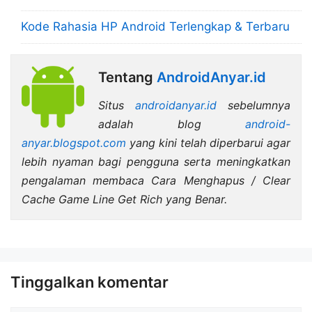
Kode Rahasia HP Android Terlengkap & Terbaru
Tentang
AndroidAnyar.id
Situs
androidanyar.id
sebelumnya
adalah blog
android-
anyar.blogspot.com
yang kini telah diperbarui agar
lebih nyaman bagi pengguna serta meningkatkan
pengalaman membaca Cara Menghapus / Clear
Cache Game Line Get Rich yang Benar.
Tinggalkan komentar