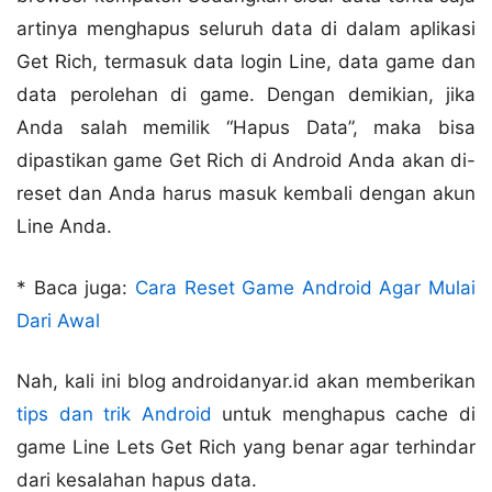
artinya menghapus seluruh data di dalam aplikasi
Get Rich, termasuk data login Line, data game dan
data perolehan di game. Dengan demikian, jika
Anda salah memilik “Hapus Data”, maka bisa
dipastikan game Get Rich di Android Anda akan di-
reset dan Anda harus masuk kembali dengan akun
Line Anda.
* Baca juga:
Cara Reset Game Android Agar Mulai
Dari Awal
Nah, kali ini blog androidanyar.id akan memberikan
tips dan trik Android
untuk menghapus cache di
game Line Lets Get Rich yang benar agar terhindar
dari kesalahan hapus data.