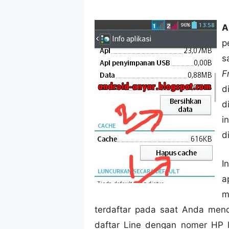
A
p
s
F
d
d
i
d
I
a
m
terdaftar pada saat Anda menda
daftar Line dengan nomer HP 