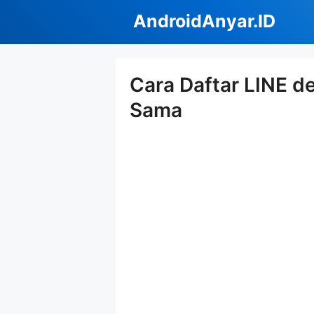
Langsung
AndroidAnyar.ID
ke
isi
Cara Daftar LINE d
Sama