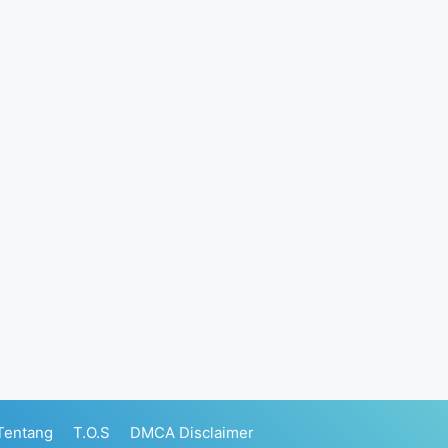
Tentang
T.O.S
DMCA Disclaimer