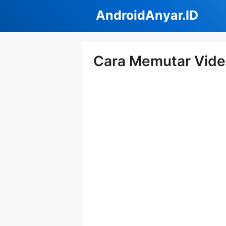
Langsung
AndroidAnyar.ID
ke
isi
Cara Memutar Vide