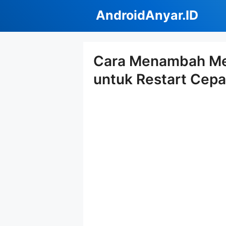
Langsung
AndroidAnyar.ID
ke
isi
Cara Menambah Men
untuk Restart Cepa