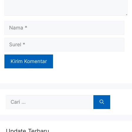
Nama
Surel
Cari
untuk:
Update Terbaru