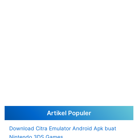
Artikel Populer
Download Citra Emulator Android Apk buat
Nintendo 3DS Games