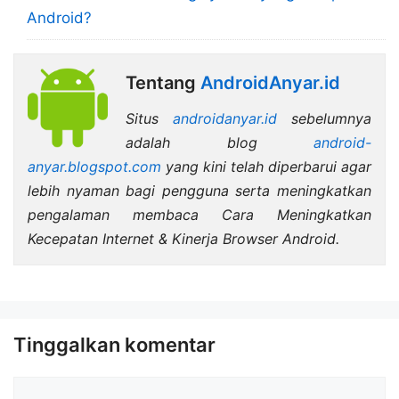
Android?
Tentang
AndroidAnyar.id
Situs
androidanyar.id
sebelumnya
adalah blog
android-
anyar.blogspot.com
yang kini telah diperbarui agar
lebih nyaman bagi pengguna serta meningkatkan
pengalaman membaca Cara Meningkatkan
Kecepatan Internet & Kinerja Browser Android.
Tinggalkan komentar
Komentar