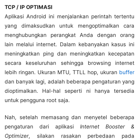
TCP / IP OPTIMASI
Aplikasi Android ini menjalankan perintah tertentu
yang dimaksudkan untuk mengoptimalkan cara
menghubungkan perangkat Anda dengan orang
lain melalui internet. Dalam kebanyakan kasus ini
meningkatkan ping dan meningkatkan kecepatan
secara keseluruhan sehingga browsing internet
lebih ringan. Ukuran MTU, TTLL hop, ukuran
buffer
dan banyak lagi, adalah beberapa pengaturan yang
dioptimalkan. Hal-hal seperti ni hanya tersedia
untuk pengguna root saja.
Nah, setelah memasang dan menyetel beberapa
pengaturan dari aplikasi
Internet Booster &
Optimizer
, silakan rasakan perbedaan pada