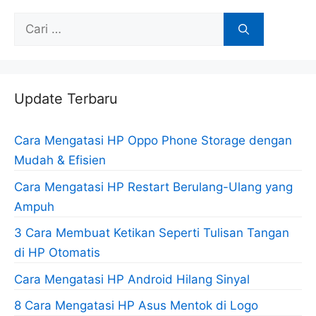
Cari
untuk:
Update Terbaru
Cara Mengatasi HP Oppo Phone Storage dengan
Mudah & Efisien
Cara Mengatasi HP Restart Berulang-Ulang yang
Ampuh
3 Cara Membuat Ketikan Seperti Tulisan Tangan
di HP Otomatis
Cara Mengatasi HP Android Hilang Sinyal
8 Cara Mengatasi HP Asus Mentok di Logo