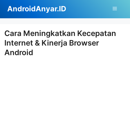
Langsung
AndroidAnyar.ID
Menu
ke
isi
Cara Meningkatkan Kecepatan
Internet & Kinerja Browser
Android