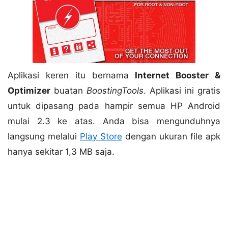
Aplikasi keren itu bernama
Internet Booster &
Optimizer
buatan
BoostingTools
. Aplikasi ini gratis
untuk dipasang pada hampir semua HP Android
mulai 2.3 ke atas. Anda bisa mengunduhnya
langsung melalui
Play Store
dengan ukuran file apk
hanya sekitar 1,3 MB saja.