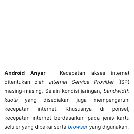
Android Anyar
– Kecepatan akses internet
ditentukan oleh
Internet Service Provider
(ISP)
masing-masing. Selain kondisi jaringan,
bandwidth
kuota
yang disediakan juga mempengaruhi
kecepatan internet. Khususnya di ponsel,
kecepatan internet
berdasarkan pada jenis kartu
seluler yang dipakai serta
browser
yang digunakan.