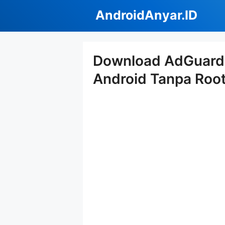
Langsung
AndroidAnyar.ID
ke
isi
Download AdGuard 
Android Tanpa Roo