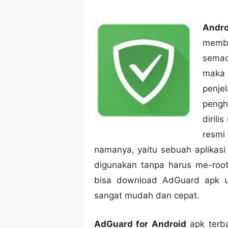
Andr
memba
semac
maka
penje
pengh
dirili
resmi
namanya, yaitu sebuah aplikasi
digunakan tanpa harus me-roo
bisa download AdGuard apk u
sangat mudah dan cepat.
AdGuard for Android
apk terba