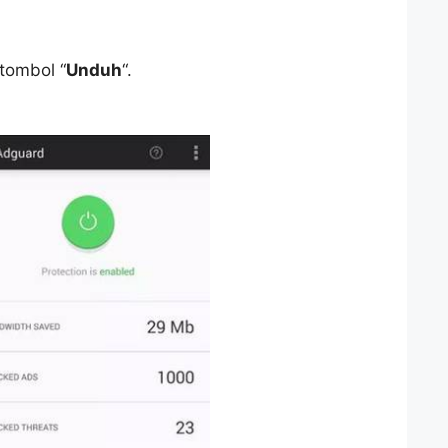
tombol “
Unduh
“.