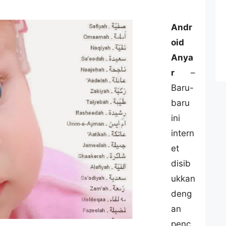
Andr
oid
Anya
r
–
Baru-
baru
ini
intern
et
disib
ukkan
deng
an
penc