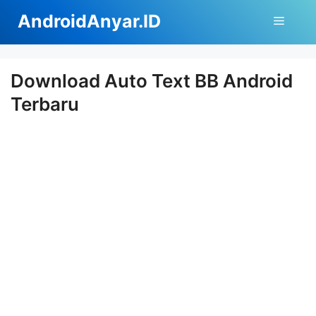
Langsung
AndroidAnyar.ID
Menu
ke
isi
Download Auto Text BB Android
Terbaru