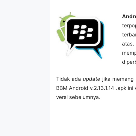
Andr
terpo
terba
ata
mempe
diper
Tidak ada
update
jika memang t
BBM Android v.2.13.1.14 .apk ini
versi sebelumnya.