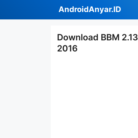
Langsung
AndroidAnyar.ID
ke
isi
Download BBM 2.13.
2016