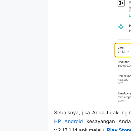
Sebaiknya, jika Anda tidak ing
HP Android
kesayangan Anda,
v.2.13.1.14 apk melalui
Play Stor