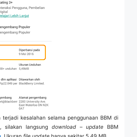
in terjadi kesalahan selama penggunaan BBM di
 silakan langsung
download
–
update
BBM
e
. Ukuran
file update
hanya sekitar 5,49 MB.