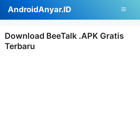
Langsung
AndroidAnyar.ID
Menu
ke
isi
Download BeeTalk .APK Gratis
Terbaru