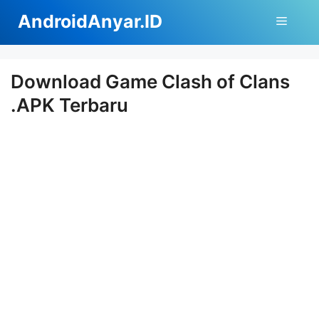
Langsung
AndroidAnyar.ID
Menu
ke
isi
Download Game Clash of Clans
.APK Terbaru