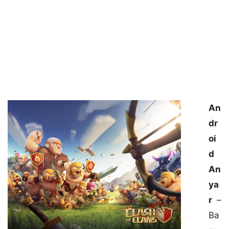
An
dr
oi
d
An
ya
r
–
Ba