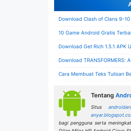
A
Download Clash of Clans 9-10
10 Game Android Gratis Terb
Download Get Rich 1.5.1 APK 
Download TRANSFORMERS: Age 
Cara Membuat Teks Tulisan Be
Tentang
Andro
Situs
androidan
anyar.blogspot.c
bagi pengguna serta meningk
Dilan-Milea HP Android Ciayo Sto