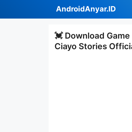
Langsung
AndroidAnyar.ID
ke
isi
💓 Download Game 
Ciayo Stories Offici