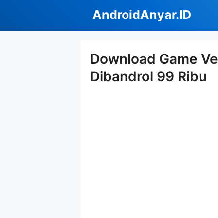
Langsung
AndroidAnyar.ID
ke
isi
Download Game Very
Dibandrol 99 Ribu