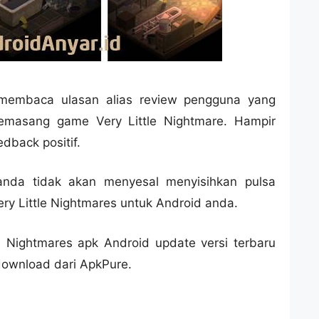
i membaca ulasan alias review pengguna yang
masang game Very Little Nightmare. Hampir
back positif.
 anda tidak akan menyesal menyisihkan pulsa
y Little Nightmares untuk Android anda.
e Nightmares apk Android update versi terbaru
download dari ApkPure.