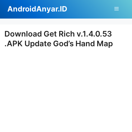
Langsung
AndroidAnyar.ID
Menu
ke
isi
Download Get Rich v.1.4.0.53
.APK Update God’s Hand Map