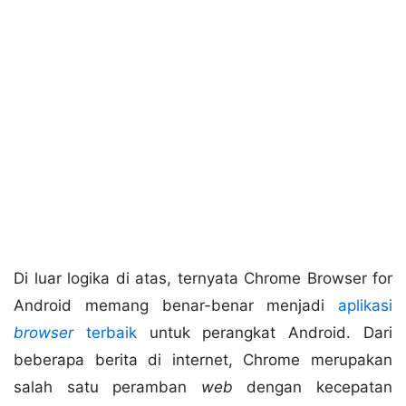
Di luar logika di atas, ternyata Chrome Browser for
Android memang benar-benar menjadi
aplikasi
browser
terbaik
untuk perangkat Android. Dari
beberapa berita di internet, Chrome merupakan
salah satu peramban
web
dengan kecepatan