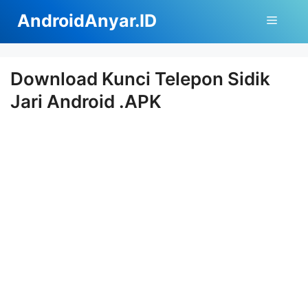
Langsung
AndroidAnyar.ID
Menu
ke
isi
Download Kunci Telepon Sidik
Jari Android .APK