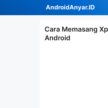
Langsung
AndroidAnyar.ID
ke
isi
Cara Memasang Xp
Android