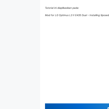
Tutorial ini diaplikasikan pada:
Mod for LG Optimus L3 II E435 Dual – Installing Xpos