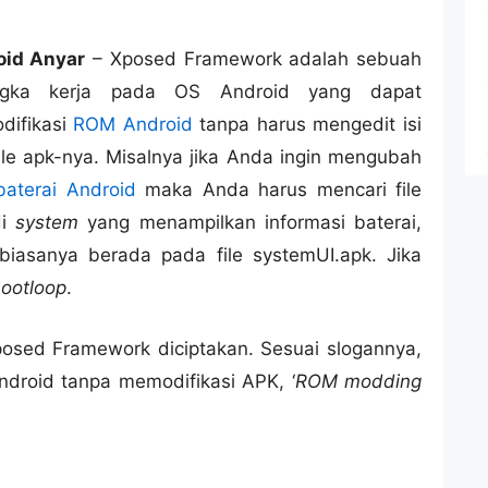
oid Anyar
– Xposed Framework adalah sebuah
ngka kerja pada OS Android yang dapat
difikasi
ROM Android
tanpa harus mengedit isi
file apk-nya. Misalnya jika Anda ingin mengubah
baterai Android
maka Anda harus mencari file
di
system
yang menampilkan informasi baterai,
biasanya berada pada file systemUI.apk. Jika
ootloop
.
posed Framework diciptakan. Sesuai slogannya,
roid tanpa memodifikasi APK, ‘
ROM modding