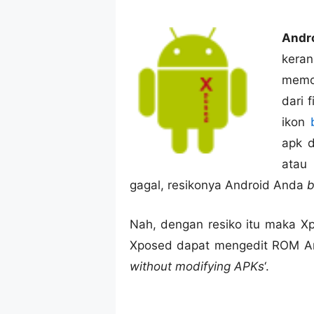
Andr
kera
memo
dari 
ikon
apk 
atau 
gagal, resikonya Android Anda
b
Nah, dengan resiko itu maka X
Xposed dapat mengedit ROM And
without modifying APKs
‘.