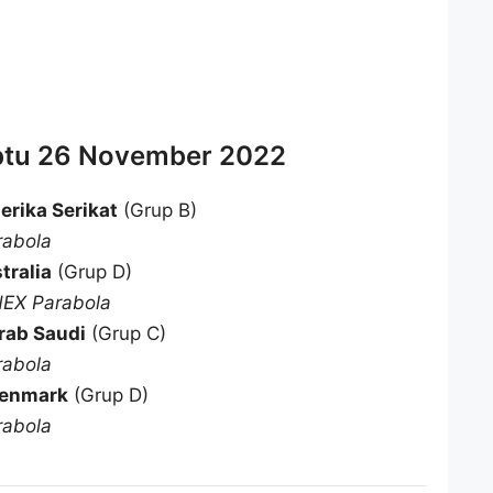
abtu 26 November 2022
erika Serikat
(Grup B)
rabola
tralia
(Grup D)
NEX Parabola
rab Saudi
(Grup C)
rabola
Denmark
(Grup D)
rabola