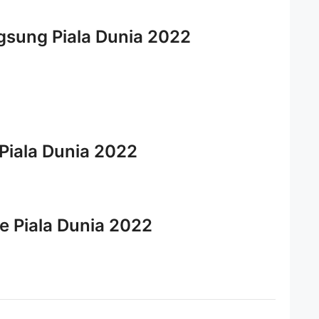
gsung Piala Dunia 2022
 Piala Dunia 2022
ve Piala Dunia 2022