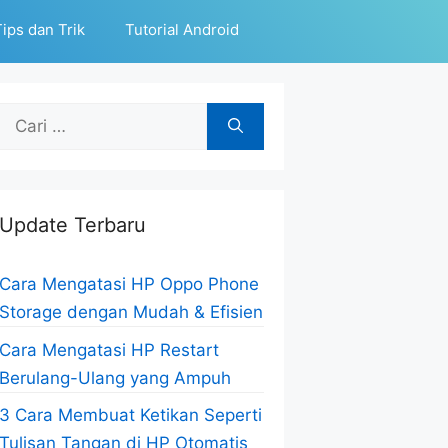
ips dan Trik
Tutorial Android
Cari
untuk:
Update Terbaru
Cara Mengatasi HP Oppo Phone
Storage dengan Mudah & Efisien
Cara Mengatasi HP Restart
Berulang-Ulang yang Ampuh
3 Cara Membuat Ketikan Seperti
Tulisan Tangan di HP Otomatis