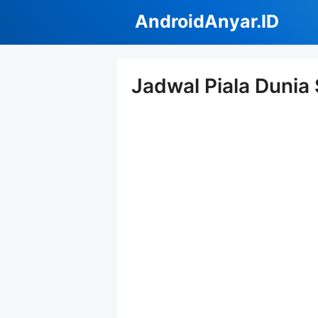
Langsung
AndroidAnyar.ID
ke
isi
Jadwal Piala Duni