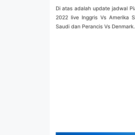
Di atas adalah update jadwal P
2022 live Inggris Vs Amerika S
Saudi dan Perancis Vs Denmark.