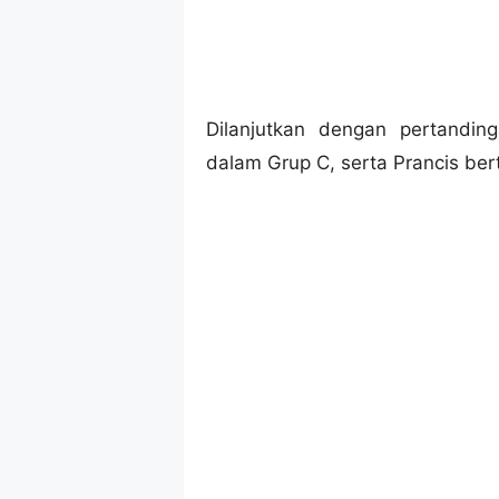
Dilanjutkan dengan pertandi
dalam Grup C, serta Prancis be