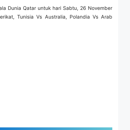
iala Dunia Qatar untuk hari Sabtu, 26 November
erikat, Tunisia Vs Australia, Polandia Vs Arab