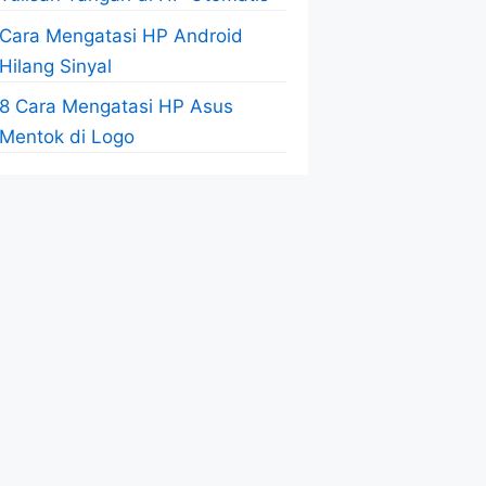
Cara Mengatasi HP Android
Hilang Sinyal
8 Cara Mengatasi HP Asus
Mentok di Logo