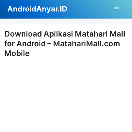
Langsung
AndroidAnyar.ID
Menu
ke
isi
Download Aplikasi Matahari Mall
for Android – MatahariMall.com
Mobile