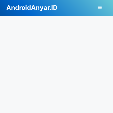
Langsung
AndroidAnyar.ID
Menu
ke
isi