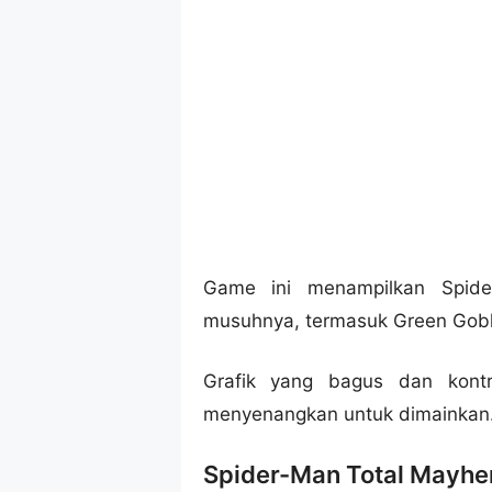
Game ini menampilkan Spide
musuhnya, termasuk Green Gobli
Grafik yang bagus dan kon
menyenangkan untuk dimainkan
Spider-Man Total Mayh