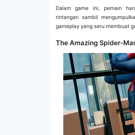
Dalam game ini, pemain haru
rintangan sambil mengumpulk
gameplay yang seru membuat ga
The Amazing Spider-Ma