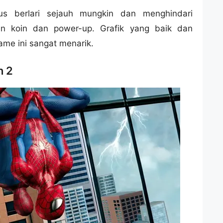
s berlari sejauh mungkin dan menghindari
an koin dan power-up. Grafik yang baik dan
me ini sangat menarik.
n 2