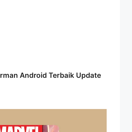
man Android Terbaik Update