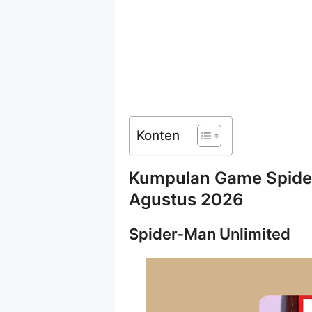
Konten
Kumpulan Game Spider
Agustus 2026
Spider-Man Unlimited