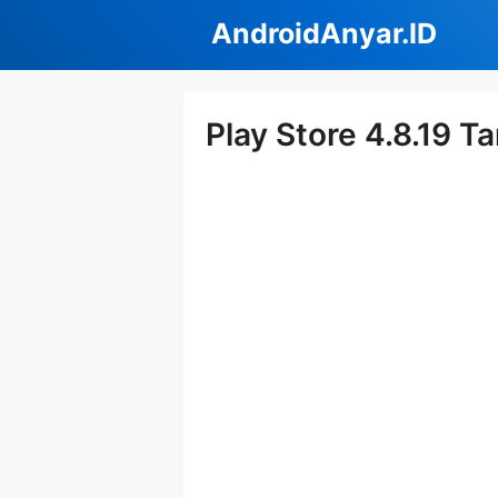
Langsung
AndroidAnyar.ID
ke
isi
Play Store 4.8.19 T