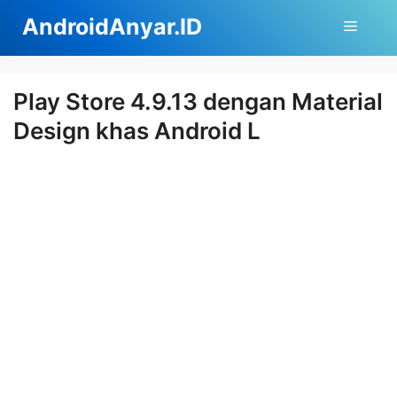
Langsung
AndroidAnyar.ID
Menu
ke
isi
Play Store 4.9.13 dengan Material
Design khas Android L