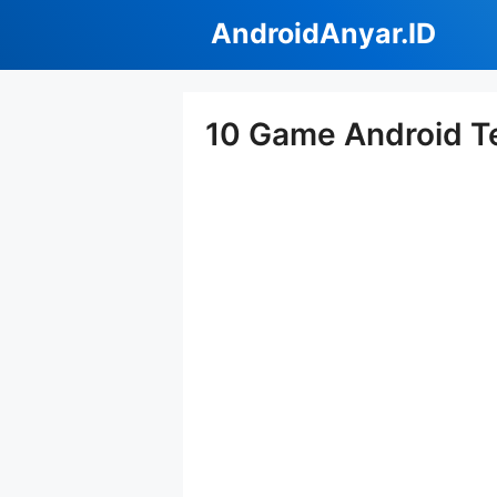
Langsung
AndroidAnyar.ID
ke
isi
10 Game Android T