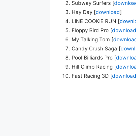
Subway Surfers [
downloa
Hay Day [
download
]
LINE COOKIE RUN [
downl
Floppy Bird Pro [
downloa
My Talking Tom [
downloa
Candy Crush Saga [
downl
Pool Billiards Pro [
downlo
Hill Climb Racing [
downlo
Fast Racing 3D [
downloa