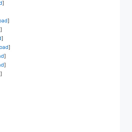
d
]
oad
]
d
]
d
]
oad
]
ad
]
ad
]
d
]