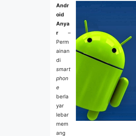
Andr
oid
Anya
r
–
Perm
ainan
di
smart
phon
e
berla
yar
lebar
mem
ang