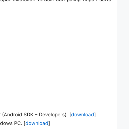
r
(Android SDK – Developers). [
download
]
ndows PC. [
download
]