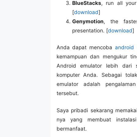
BlueStacks
, run all you
[
download
]
Genymotion
, the faste
presentation. [
download
]
Anda dapat mencoba
android 
kemampuan dan mengukur ting
Android emulator lebih dari
komputer Anda. Sebagai tola
emulator adalah pengalama
tersebut.
Saya pribadi sekarang memakai
nya yang membuat instalasi
bermanfaat.