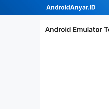
Langsung
AndroidAnyar.ID
ke
isi
Android Emulator T