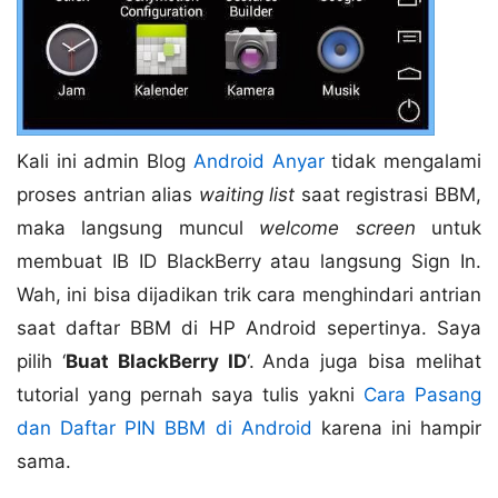
Kali ini admin Blog
Android Anyar
tidak mengalami
proses antrian alias
waiting list
saat registrasi BBM,
maka langsung muncul
welcome screen
untuk
membuat IB ID BlackBerry atau langsung Sign In.
Wah, ini bisa dijadikan trik cara menghindari antrian
saat daftar BBM di HP Android sepertinya. Saya
pilih ‘
Buat BlackBerry ID
‘.
Anda juga bisa melihat
tutorial yang pernah saya tulis yakni
Cara Pasang
dan Daftar PIN BBM di Android
karena ini hampir
sama.