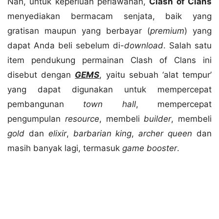
Nah, untuk keperluan perlawanan,
Clash of Clans
menyediakan bermacam senjata, baik yang
gratisan maupun yang berbayar (
premium
) yang
dapat Anda beli sebelum di-
download
. Salah satu
item pendukung permainan Clash of Clans ini
disebut dengan
GEMS
, yaitu sebuah ‘alat tempur’
yang dapat digunakan untuk mempercepat
pembangunan
town hall
, mempercepat
pengumpulan
resource
, membeli
builder
, membeli
gold
dan
elixir
,
barbarian king
,
archer queen
dan
masih banyak lagi, termasuk
game booster
.