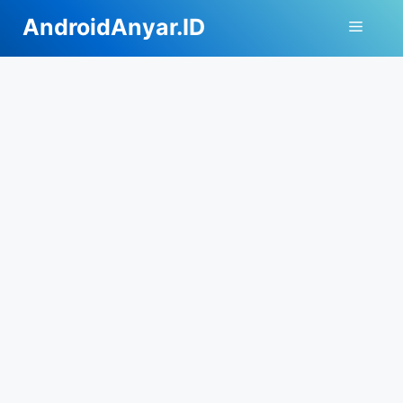
Langsung
AndroidAnyar.ID
Menu
ke
isi