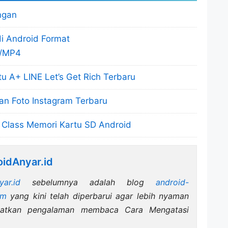
ngan
i Android Format
/MP4
tu A+ LINE Let’s Get Rich Terbaru
n Foto Instagram Terbaru
 Class Memori Kartu SD Android
idAnyar.id
yar.id
sebelumnya adalah blog
android-
om
yang kini telah diperbarui agar lebih nyaman
katkan pengalaman membaca Cara Mengatasi