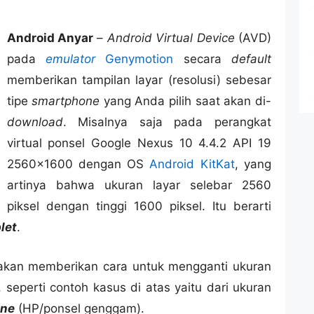
Android Anyar
–
Android Virtual Device
(AVD)
pada
emulator
Genymotion
secara
default
memberikan tampilan layar (resolusi) sebesar
tipe
smartphone
yang Anda pilih saat akan di-
download
. Misalnya saja pada perangkat
virtual ponsel Google Nexus 10 4.4.2 API 19
2560×1600 dengan OS
Android KitKat
, yang
artinya bahwa ukuran layar selebar 2560
piksel dengan tinggi 1600 piksel. Itu berarti
let
.
ya akan memberikan cara untuk mengganti ukuran
seperti contoh kasus di atas yaitu dari ukuran
ne
(HP/ponsel genggam).