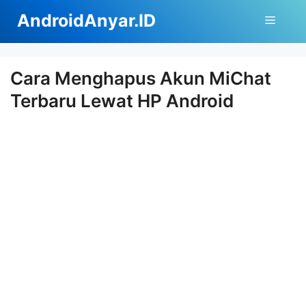
Langsung
AndroidAnyar.ID
Menu
ke
isi
Cara Menghapus Akun MiChat
Terbaru Lewat HP Android