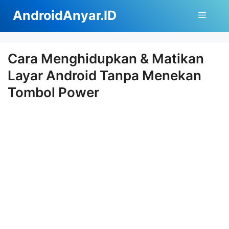
Langsung
AndroidAnyar.ID
Menu
ke
isi
Cara Menghidupkan & Matikan
Layar Android Tanpa Menekan
Tombol Power