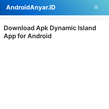
Langsung
AndroidAnyar.ID
Menu
ke
isi
Download Apk Dynamic Island
App for Android