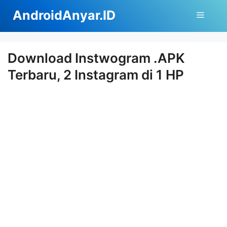
Langsung
AndroidAnyar.ID
Menu
ke
isi
Download Instwogram .APK
Terbaru, 2 Instagram di 1 HP