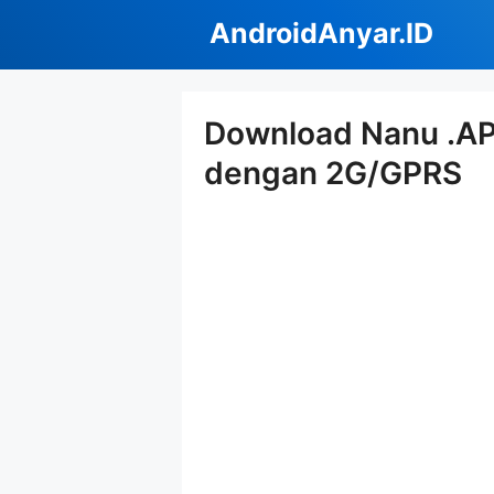
Langsung
AndroidAnyar.ID
ke
isi
Download Nanu .APK
dengan 2G/GPRS