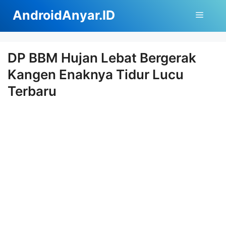
Langsung
AndroidAnyar.ID
Menu
ke
isi
DP BBM Hujan Lebat Bergerak
Kangen Enaknya Tidur Lucu
Terbaru