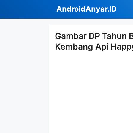
Langsung
AndroidAnyar.ID
ke
isi
Gambar DP Tahun B
Kembang Api Happ