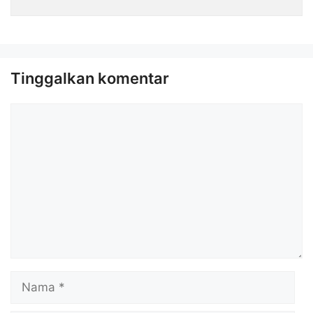
Tinggalkan komentar
Komentar
Nama