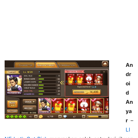
An
dr
oi
d
An
ya
r
–
LI