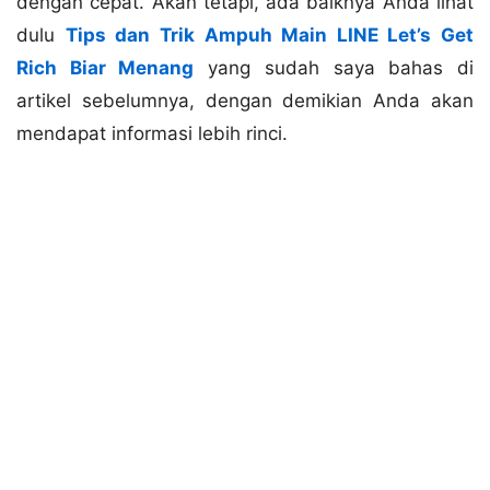
dengan cepat. Akan tetapi, ada baiknya Anda lihat
dulu
Tips dan Trik Ampuh Main LINE Let’s Get
Rich Biar Menang
yang sudah saya bahas di
artikel sebelumnya, dengan demikian Anda akan
mendapat informasi lebih rinci.