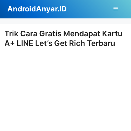
Langsung
AndroidAnyar.ID
Menu
ke
isi
Trik Cara Gratis Mendapat Kartu
A+ LINE Let’s Get Rich Terbaru