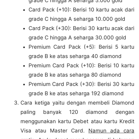
grade C hingga A seharga 5.000 gold
Card Pack (+10): Berisi 10 kartu acak dari
grade C hingga A seharga 10.000 gold
Card Pack (+30): Berisi 30 kartu acak dari
grade C hingga A seharga 30.000 gold
Premium Card Pack (+5): Berisi 5 kartu
grade B ke atas seharga 40 diamond
Premium Card Pack (+10): Berisi 10 kartu
grade B ke atas seharga 80 diamond
Premium Card Pack (+30): Berisi 30 kartu
grade B ke atas seharga 192 diamond
Cara ketiga yaitu dengan membeli Diamond
paling banyak 120 diamond dengan
menggunakan kartu Debet atau kartu Kredit
Visa atau Master Card.
Namun ada cara