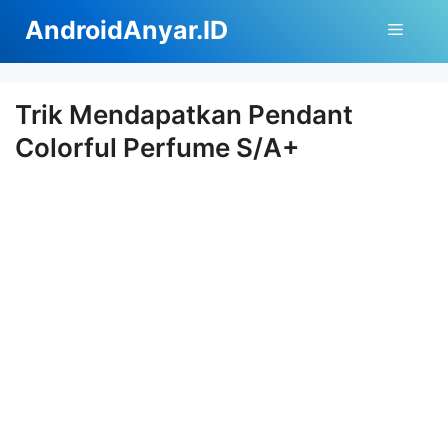
Langsung
AndroidAnyar.ID
Menu
ke
isi
Trik Mendapatkan Pendant
Colorful Perfume S/A+