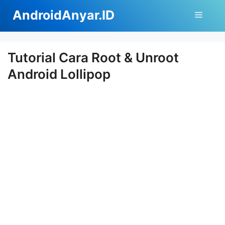
Langsung
AndroidAnyar.ID
Menu
ke
isi
Tutorial Cara Root & Unroot
Android Lollipop