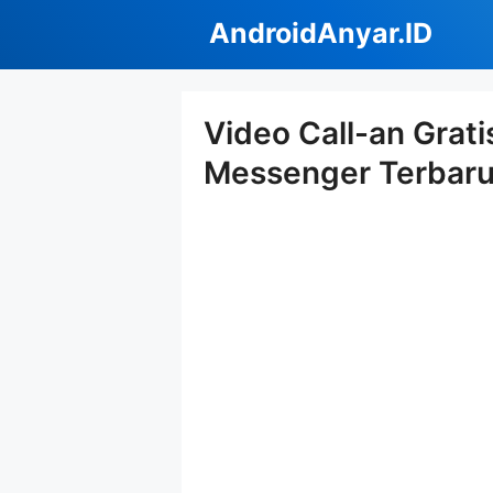
Langsung
AndroidAnyar.ID
ke
isi
Video Call-an Grat
Messenger Terbar