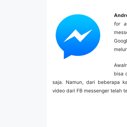
Andr
for al
mess
Goog
melun
Awaln
bisa 
saja. Namun, dari beberapa ka
video dari FB messenger telah te