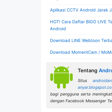
Aplikasi CCTV Android Jarak J
HOT! Cara Daftar BIGO LIVE T
Android
Download LINE Webtoon Terbar
Download MomentCam / MoMan
Tentang
Andro
Situs
androidan
anyar.blogspot.c
bagi pengguna serta meningka
dengan Facebook Messenger Ter