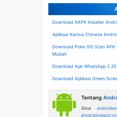
A
Download XAPK Installer Androi
Aplikasi Kamus Chinese Andro
Download Poke GO Scan APK
Mudah
Download Apk WhatsApp 2.20.
Download Aplikasi Green Scre
Tentang
Andro
Situs
androidan
anyar.blogspot.c