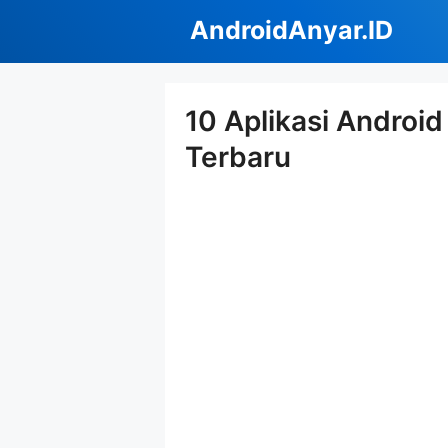
Langsung
AndroidAnyar.ID
ke
isi
10 Aplikasi Androi
Terbaru