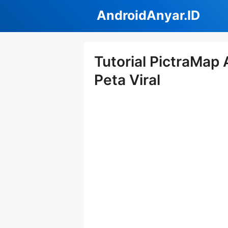
Langsung
AndroidAnyar.ID
ke
isi
Tutorial PictraMap 
Peta Viral