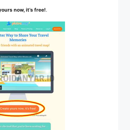
ours now, it’s free!
.